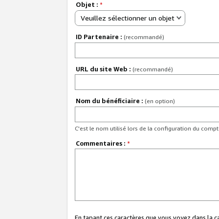
Objet :
*
Veuillez sélectionner un objet
ID Partenaire :
(recommandé)
URL du site Web :
(recommandé)
Nom du bénéficiaire :
(en option)
C'est le nom utilisé lors de la configuration du comp
Commentaires :
*
En tapant ces caractères que vous voyez dans la 