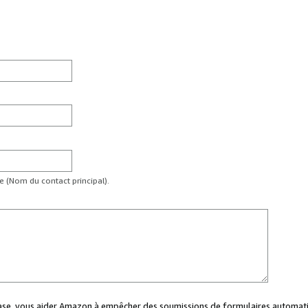
te (Nom du contact principal).
case, vous aider Amazon à empêcher des soumissions de formulaires automati