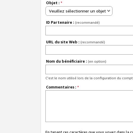
Objet :
*
Veuillez sélectionner un objet
ID Partenaire :
(recommandé)
URL du site Web :
(recommandé)
Nom du bénéficiaire :
(en option)
C'est le nom utilisé lors de la configuration du comp
Commentaires :
*
En tapant ces caractères que vous voyez dans la 