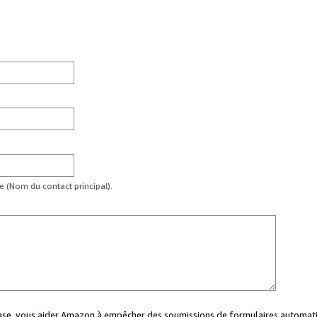
te (Nom du contact principal).
case, vous aider Amazon à empêcher des soumissions de formulaires automati