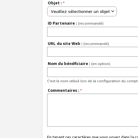
Objet :
*
Veuillez sélectionner un objet
ID Partenaire :
(recommandé)
URL du site Web :
(recommandé)
Nom du bénéficiaire :
(en option)
C'est le nom utilisé lors de la configuration du comp
Commentaires :
*
En tapant ces caractères que vous voyez dans la 