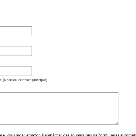
te (Nom du contact principal).
case, vous aider Amazon à empêcher des soumissions de formulaires automati