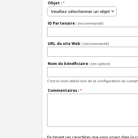
Objet :
*
Veuillez sélectionner un objet
ID Partenaire :
(recommandé)
URL du site Web :
(recommandé)
Nom du bénéficiaire :
(en option)
C'est le nom utilisé lors de la configuration du comp
Commentaires :
*
En tapant ces caractères que vous voyez dans la 