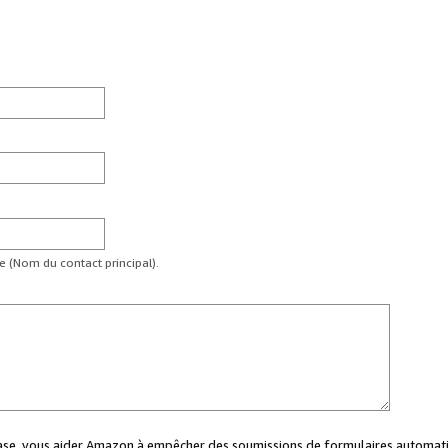
te (Nom du contact principal).
case, vous aider Amazon à empêcher des soumissions de formulaires automati