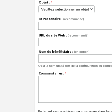
Objet :
*
Veuillez sélectionner un objet
ID Partenaire :
(recommandé)
URL du site Web :
(recommandé)
Nom du bénéficiaire :
(en option)
C'est le nom utilisé lors de la configuration du comp
Commentaires :
*
En tapant ces caractères que vous voyez dans la 