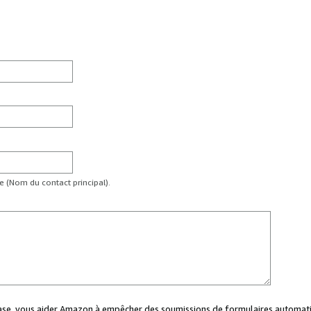
te (Nom du contact principal).
case, vous aider Amazon à empêcher des soumissions de formulaires automati