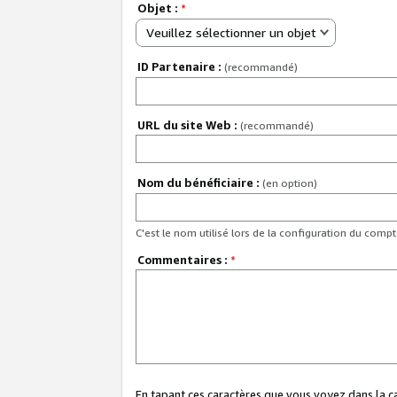
Objet :
*
Veuillez sélectionner un objet
ID Partenaire :
(recommandé)
URL du site Web :
(recommandé)
Nom du bénéficiaire :
(en option)
C'est le nom utilisé lors de la configuration du comp
Commentaires :
*
En tapant ces caractères que vous voyez dans la 