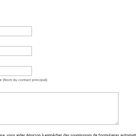
te (Nom du contact principal).
case, vous aider Amazon à empêcher des soumissions de formulaires automati