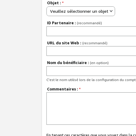
Objet :
*
Veuillez sélectionner un objet
ID Partenaire :
(recommandé)
URL du site Web :
(recommandé)
Nom du bénéficiaire :
(en option)
C'est le nom utilisé lors de la configuration du comp
Commentaires :
*
En tapant ces caractères que vous voyez dans la 