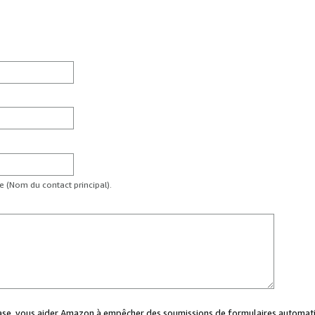
te (Nom du contact principal).
case, vous aider Amazon à empêcher des soumissions de formulaires automati