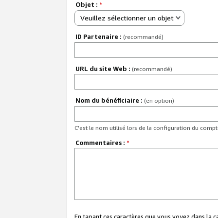
Objet :
*
Veuillez sélectionner un objet
ID Partenaire :
(recommandé)
URL du site Web :
(recommandé)
Nom du bénéficiaire :
(en option)
C'est le nom utilisé lors de la configuration du comp
Commentaires :
*
En tapant ces caractères que vous voyez dans la 