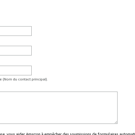
te (Nom du contact principal).
case, vous aider Amazon à empêcher des soumissions de formulaires automati