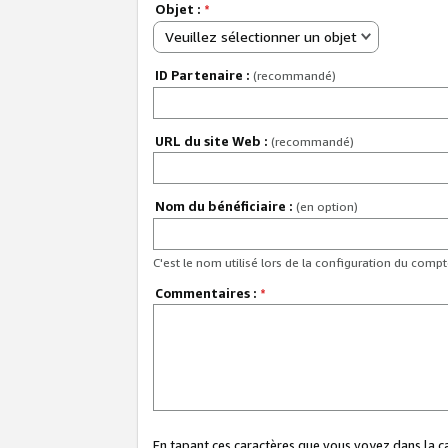
Objet :
*
Veuillez sélectionner un objet
ID Partenaire :
(recommandé)
URL du site Web :
(recommandé)
Nom du bénéficiaire :
(en option)
C'est le nom utilisé lors de la configuration du comp
Commentaires :
*
En tapant ces caractères que vous voyez dans la 