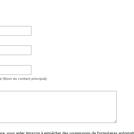
te (Nom du contact principal).
case, vous aider Amazon à empêcher des soumissions de formulaires automati