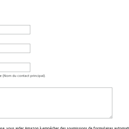
te (Nom du contact principal).
case, vous aider Amazon à empêcher des soumissions de formulaires automati