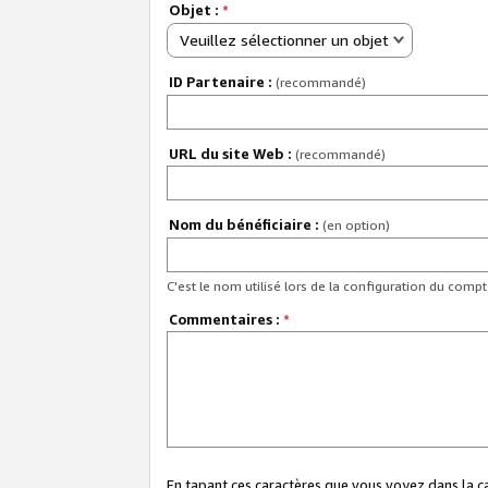
Objet :
*
Veuillez sélectionner un objet
ID Partenaire :
(recommandé)
URL du site Web :
(recommandé)
Nom du bénéficiaire :
(en option)
C'est le nom utilisé lors de la configuration du comp
Commentaires :
*
En tapant ces caractères que vous voyez dans la 