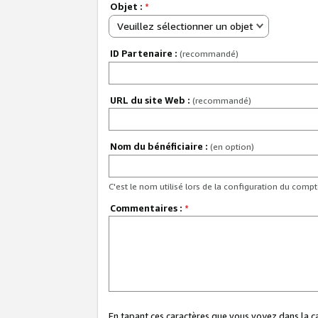
Objet :
*
Veuillez sélectionner un objet
ID Partenaire :
(recommandé)
URL du site Web :
(recommandé)
Nom du bénéficiaire :
(en option)
C'est le nom utilisé lors de la configuration du comp
Commentaires :
*
En tapant ces caractères que vous voyez dans la 