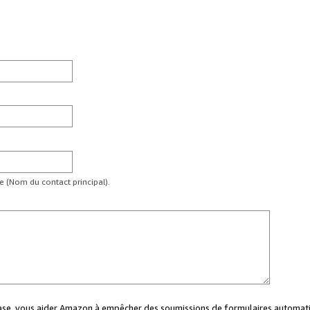
te (Nom du contact principal).
case, vous aider Amazon à empêcher des soumissions de formulaires automati