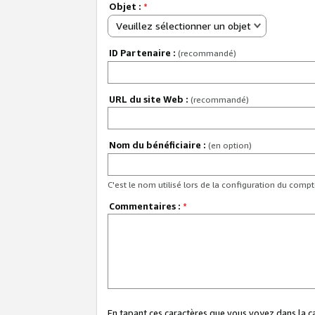
Objet :
*
Veuillez sélectionner un objet
ID Partenaire :
(recommandé)
URL du site Web :
(recommandé)
Nom du bénéficiaire :
(en option)
C'est le nom utilisé lors de la configuration du comp
Commentaires :
*
En tapant ces caractères que vous voyez dans la 