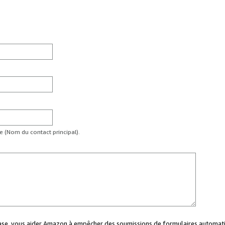
te (Nom du contact principal).
case, vous aider Amazon à empêcher des soumissions de formulaires automati