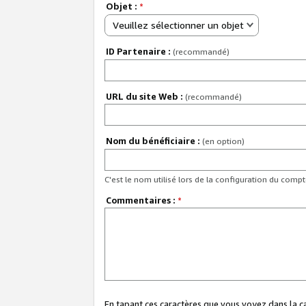
Objet :
*
Veuillez sélectionner un objet
ID Partenaire :
(recommandé)
URL du site Web :
(recommandé)
Nom du bénéficiaire :
(en option)
C'est le nom utilisé lors de la configuration du comp
Commentaires :
*
En tapant ces caractères que vous voyez dans la 