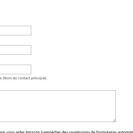
te (Nom du contact principal).
case, vous aider Amazon à empêcher des soumissions de formulaires automati