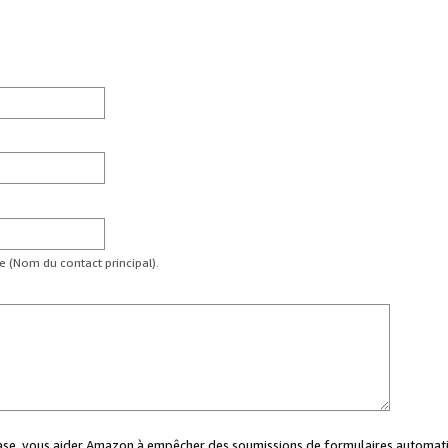
te (Nom du contact principal).
case, vous aider Amazon à empêcher des soumissions de formulaires automati