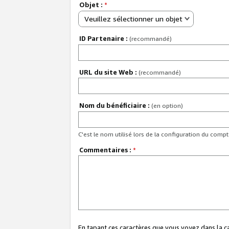
Objet :
*
Veuillez sélectionner un objet
ID Partenaire :
(recommandé)
URL du site Web :
(recommandé)
Nom du bénéficiaire :
(en option)
C'est le nom utilisé lors de la configuration du comp
Commentaires :
*
En tapant ces caractères que vous voyez dans la 