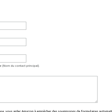
te (Nom du contact principal).
case, vous aider Amazon à empêcher des soumissions de formulaires automati