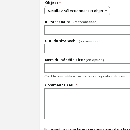
Objet :
*
Veuillez sélectionner un objet
ID Partenaire :
(recommandé)
URL du site Web :
(recommandé)
Nom du bénéficiaire :
(en option)
C'est le nom utilisé lors de la configuration du comp
Commentaires :
*
En tapant ces caractères que vous voyez dans la 