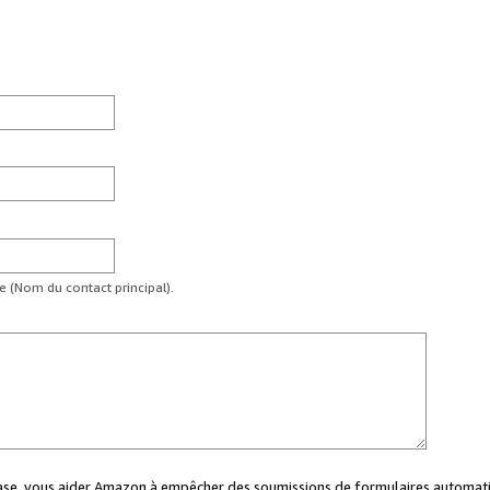
te (Nom du contact principal).
case, vous aider Amazon à empêcher des soumissions de formulaires automati