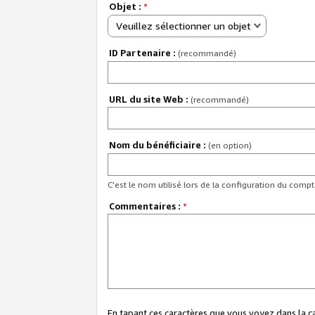
Objet :
*
Veuillez sélectionner un objet
ID Partenaire :
(recommandé)
URL du site Web :
(recommandé)
Nom du bénéficiaire :
(en option)
C'est le nom utilisé lors de la configuration du comp
Commentaires :
*
En tapant ces caractères que vous voyez dans la 