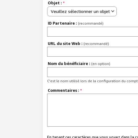
Objet :
*
Veuillez sélectionner un objet
ID Partenaire :
(recommandé)
URL du site Web :
(recommandé)
Nom du bénéficiaire :
(en option)
C'est le nom utilisé lors de la configuration du comp
Commentaires :
*
En tapant ces caractères que vous voyez dans la 