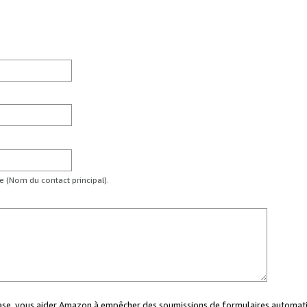
te (Nom du contact principal).
case, vous aider Amazon à empêcher des soumissions de formulaires automati