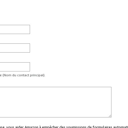
te (Nom du contact principal).
case, vous aider Amazon à empêcher des soumissions de formulaires automati