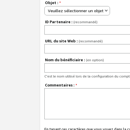
Objet :
*
Veuillez sélectionner un objet
ID Partenaire :
(recommandé)
URL du site Web :
(recommandé)
Nom du bénéficiaire :
(en option)
C'est le nom utilisé lors de la configuration du comp
Commentaires :
*
En tapant ces caractères que vous voyez dans la 