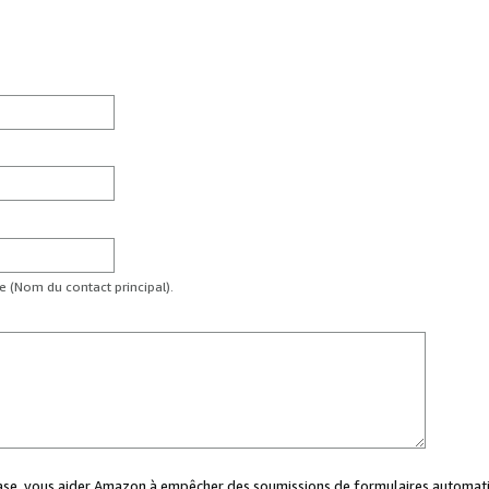
te (Nom du contact principal).
case, vous aider Amazon à empêcher des soumissions de formulaires automati