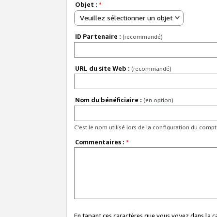
Objet :
*
Veuillez sélectionner un objet
ID Partenaire :
(recommandé)
URL du site Web :
(recommandé)
Nom du bénéficiaire :
(en option)
C'est le nom utilisé lors de la configuration du comp
Commentaires :
*
En tapant ces caractères que vous voyez dans la 