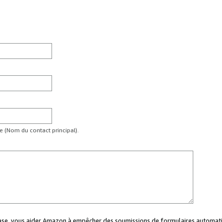
te (Nom du contact principal).
case, vous aider Amazon à empêcher des soumissions de formulaires automati