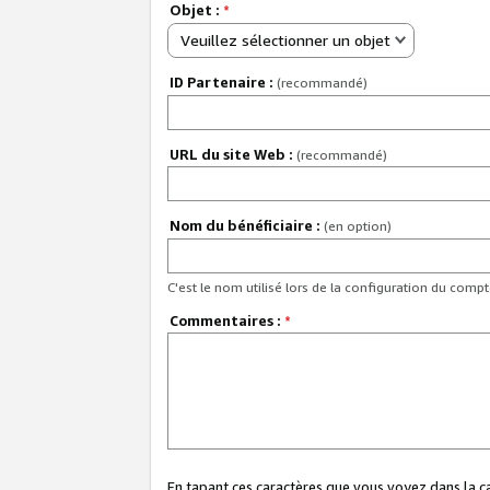
Objet :
*
Veuillez sélectionner un objet
ID Partenaire :
(recommandé)
URL du site Web :
(recommandé)
Nom du bénéficiaire :
(en option)
C'est le nom utilisé lors de la configuration du comp
Commentaires :
*
En tapant ces caractères que vous voyez dans la 