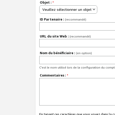
Objet :
*
Veuillez sélectionner un objet
ID Partenaire :
(recommandé)
URL du site Web :
(recommandé)
Nom du bénéficiaire :
(en option)
C'est le nom utilisé lors de la configuration du comp
Commentaires :
*
En tapant ces caractères que vous voyez dans la 