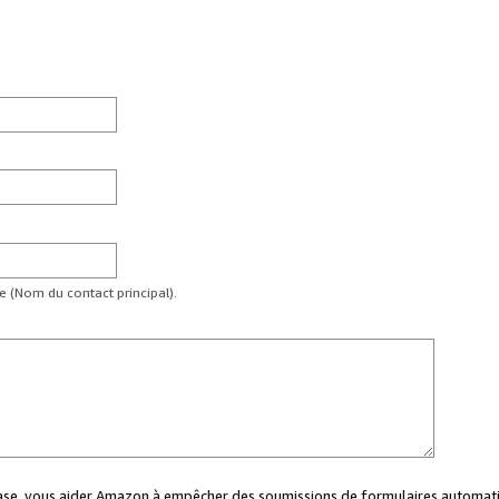
te (Nom du contact principal).
case, vous aider Amazon à empêcher des soumissions de formulaires automati