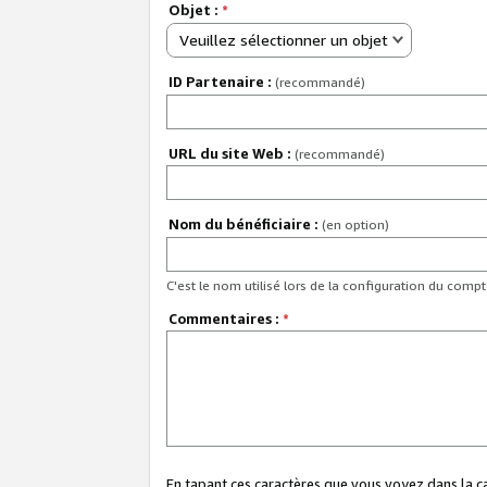
Objet :
*
Veuillez sélectionner un objet
ID Partenaire :
(recommandé)
URL du site Web :
(recommandé)
Nom du bénéficiaire :
(en option)
C'est le nom utilisé lors de la configuration du comp
Commentaires :
*
En tapant ces caractères que vous voyez dans la 