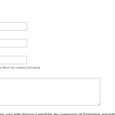
te (Nom du contact principal).
case, vous aider Amazon à empêcher des soumissions de formulaires automati