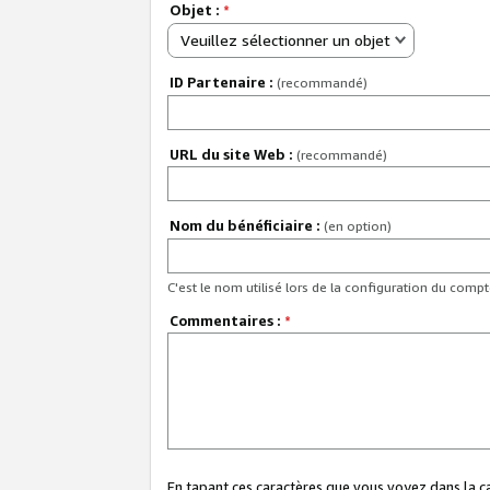
Objet :
*
Veuillez sélectionner un objet
ID Partenaire :
(recommandé)
URL du site Web :
(recommandé)
Nom du bénéficiaire :
(en option)
C'est le nom utilisé lors de la configuration du comp
Commentaires :
*
En tapant ces caractères que vous voyez dans la 