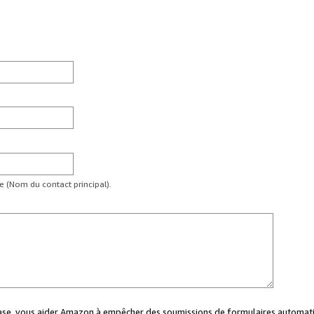
te (Nom du contact principal).
case, vous aider Amazon à empêcher des soumissions de formulaires automati