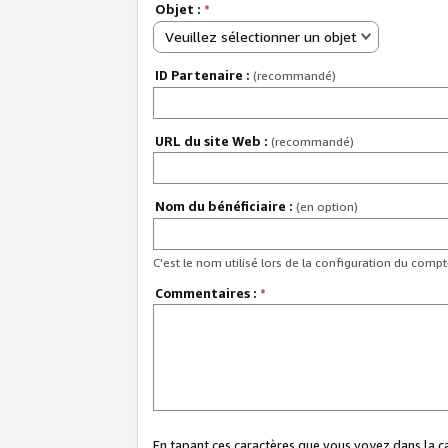
Objet :
*
Veuillez sélectionner un objet
ID Partenaire :
(recommandé)
URL du site Web :
(recommandé)
Nom du bénéficiaire :
(en option)
C'est le nom utilisé lors de la configuration du comp
Commentaires :
*
En tapant ces caractères que vous voyez dans la 