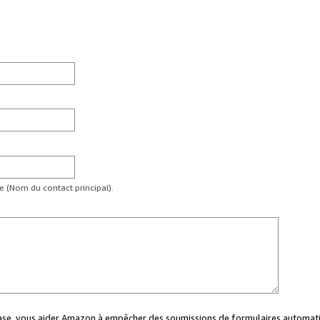
te (Nom du contact principal).
case, vous aider Amazon à empêcher des soumissions de formulaires automati