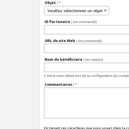
Objet :
*
Veuillez sélectionner un objet
ID Partenaire :
(recommandé)
URL du site Web :
(recommandé)
Nom du bénéficiaire :
(en option)
C'est le nom utilisé lors de la configuration du comp
Commentaires :
*
En tapant ces caractères que vous voyez dans la 