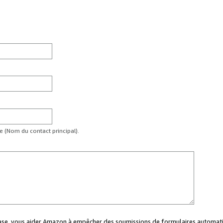
te (Nom du contact principal).
case, vous aider Amazon à empêcher des soumissions de formulaires automati