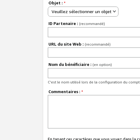
Objet :
*
Veuillez sélectionner un objet
ID Partenaire :
(recommandé)
URL du site Web :
(recommandé)
Nom du bénéficiaire :
(en option)
C'est le nom utilisé lors de la configuration du comp
Commentaires :
*
En tapant ces caractères que vous voyez dans la 