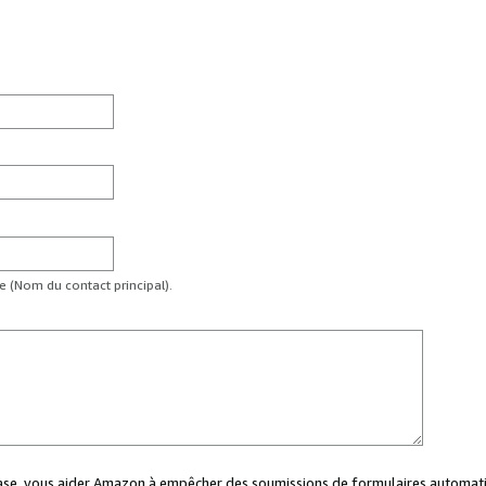
te (Nom du contact principal).
case, vous aider Amazon à empêcher des soumissions de formulaires automati