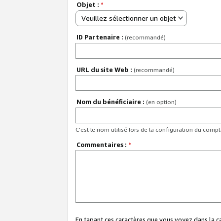
Objet :
*
Veuillez sélectionner un objet
ID Partenaire :
(recommandé)
URL du site Web :
(recommandé)
Nom du bénéficiaire :
(en option)
C'est le nom utilisé lors de la configuration du comp
Commentaires :
*
En tapant ces caractères que vous voyez dans la 