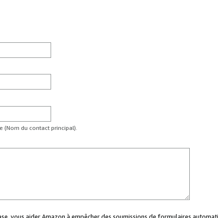
te (Nom du contact principal).
case, vous aider Amazon à empêcher des soumissions de formulaires automati