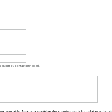
te (Nom du contact principal).
case, vous aider Amazon à empêcher des soumissions de formulaires automati