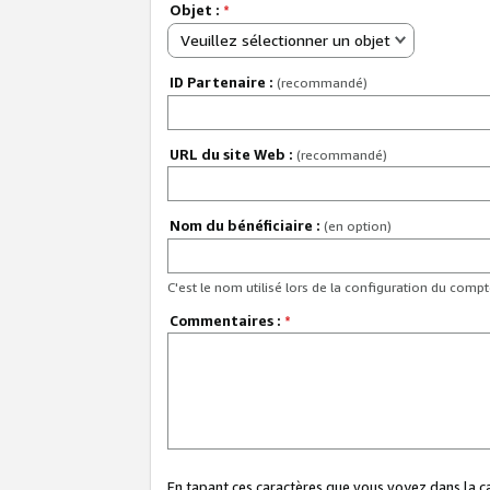
Objet :
*
Veuillez sélectionner un objet
ID Partenaire :
(recommandé)
URL du site Web :
(recommandé)
Nom du bénéficiaire :
(en option)
C'est le nom utilisé lors de la configuration du comp
Commentaires :
*
En tapant ces caractères que vous voyez dans la 