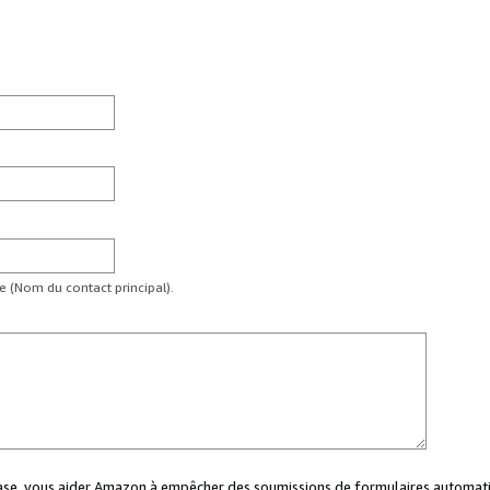
te (Nom du contact principal).
case, vous aider Amazon à empêcher des soumissions de formulaires automati