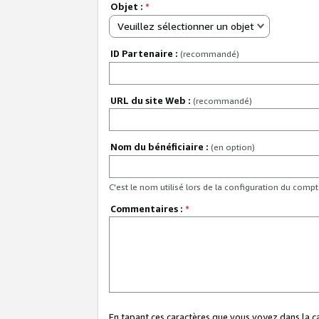
Objet :
*
Veuillez sélectionner un objet
ID Partenaire :
(recommandé)
URL du site Web :
(recommandé)
Nom du bénéficiaire :
(en option)
C'est le nom utilisé lors de la configuration du comp
Commentaires :
*
En tapant ces caractères que vous voyez dans la 