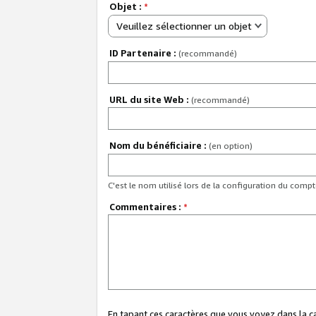
Objet :
*
Veuillez sélectionner un objet
ID Partenaire :
(recommandé)
URL du site Web :
(recommandé)
Nom du bénéficiaire :
(en option)
C'est le nom utilisé lors de la configuration du comp
Commentaires :
*
En tapant ces caractères que vous voyez dans la 