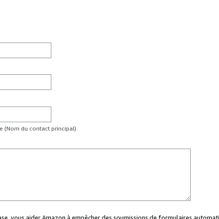
te (Nom du contact principal).
case, vous aider Amazon à empêcher des soumissions de formulaires automati