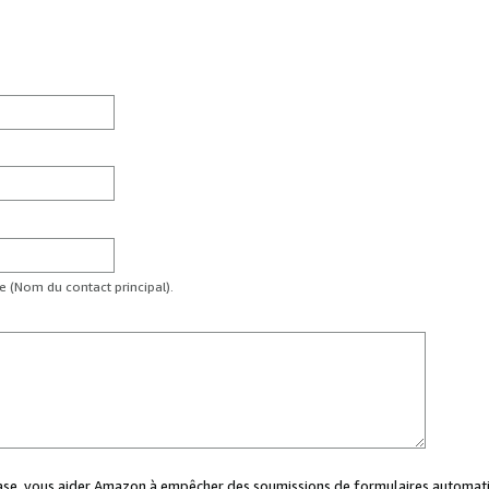
te (Nom du contact principal).
case, vous aider Amazon à empêcher des soumissions de formulaires automati