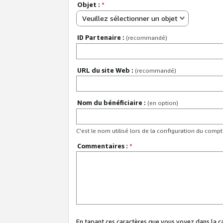
Objet :
*
Veuillez sélectionner un objet
ID Partenaire :
(recommandé)
URL du site Web :
(recommandé)
Nom du bénéficiaire :
(en option)
C'est le nom utilisé lors de la configuration du comp
Commentaires :
*
En tapant ces caractères que vous voyez dans la 