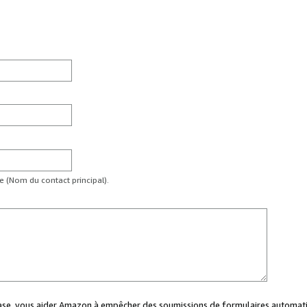
te (Nom du contact principal).
case, vous aider Amazon à empêcher des soumissions de formulaires automati