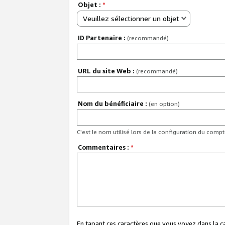
Objet :
*
Veuillez sélectionner un objet
ID Partenaire :
(recommandé)
URL du site Web :
(recommandé)
Nom du bénéficiaire :
(en option)
C'est le nom utilisé lors de la configuration du comp
Commentaires :
*
En tapant ces caractères que vous voyez dans la 