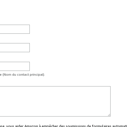
te (Nom du contact principal).
case, vous aider Amazon à empêcher des soumissions de formulaires automati