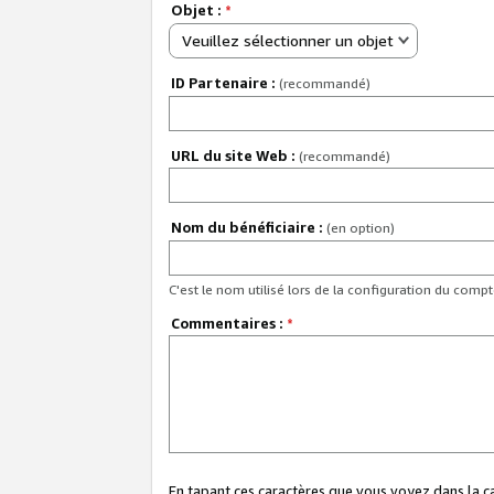
Objet :
*
Veuillez sélectionner un objet
ID Partenaire :
(recommandé)
URL du site Web :
(recommandé)
Nom du bénéficiaire :
(en option)
C'est le nom utilisé lors de la configuration du comp
Commentaires :
*
En tapant ces caractères que vous voyez dans la 