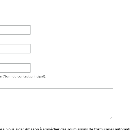
te (Nom du contact principal).
case, vous aider Amazon à empêcher des soumissions de formulaires automati