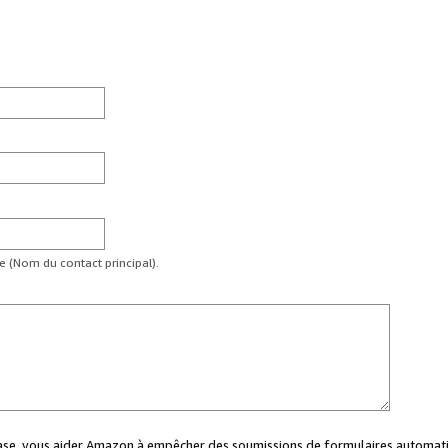
te (Nom du contact principal).
case, vous aider Amazon à empêcher des soumissions de formulaires automati