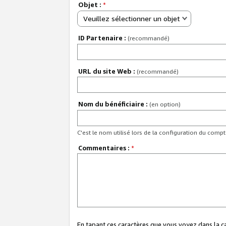
Objet :
*
Veuillez sélectionner un objet
ID Partenaire :
(recommandé)
URL du site Web :
(recommandé)
Nom du bénéficiaire :
(en option)
C'est le nom utilisé lors de la configuration du comp
Commentaires :
*
En tapant ces caractères que vous voyez dans la 