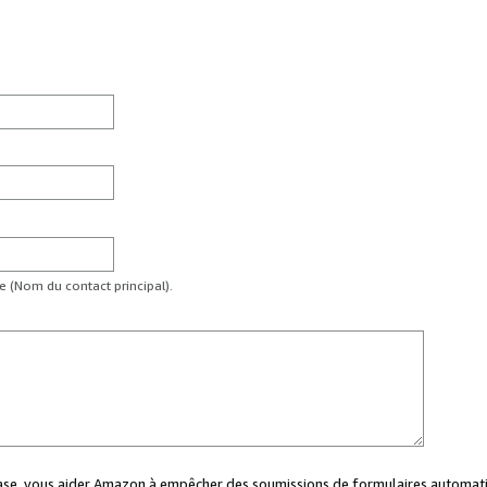
te (Nom du contact principal).
case, vous aider Amazon à empêcher des soumissions de formulaires automati