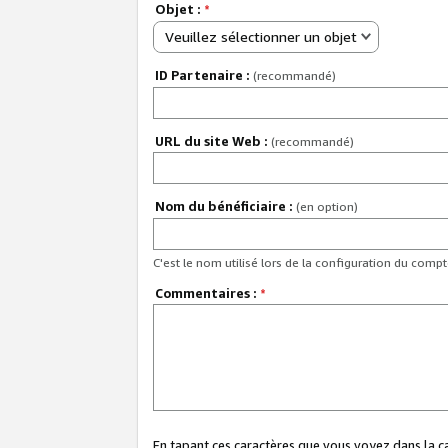
Objet :
*
Veuillez sélectionner un objet
ID Partenaire :
(recommandé)
URL du site Web :
(recommandé)
Nom du bénéficiaire :
(en option)
C'est le nom utilisé lors de la configuration du comp
Commentaires :
*
En tapant ces caractères que vous voyez dans la 