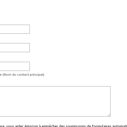
te (Nom du contact principal).
case, vous aider Amazon à empêcher des soumissions de formulaires automati