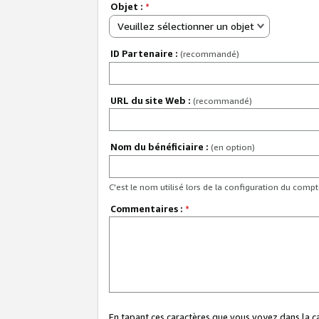
Objet :
*
Veuillez sélectionner un objet
ID Partenaire :
(recommandé)
URL du site Web :
(recommandé)
Nom du bénéficiaire :
(en option)
C'est le nom utilisé lors de la configuration du comp
Commentaires :
*
En tapant ces caractères que vous voyez dans la 