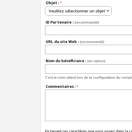
Objet :
*
Veuillez sélectionner un objet
ID Partenaire :
(recommandé)
URL du site Web :
(recommandé)
Nom du bénéficiaire :
(en option)
C'est le nom utilisé lors de la configuration du comp
Commentaires :
*
En tapant ces caractères que vous voyez dans la 