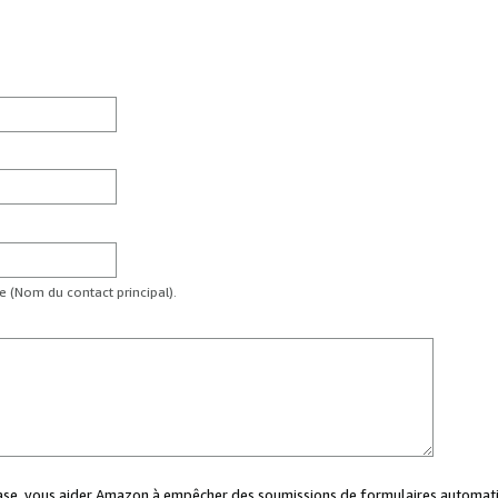
te (Nom du contact principal).
case, vous aider Amazon à empêcher des soumissions de formulaires automati