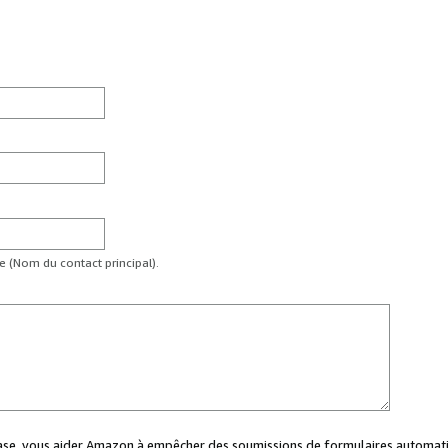
te (Nom du contact principal).
case, vous aider Amazon à empêcher des soumissions de formulaires automati