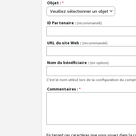
Objet :
*
Veuillez sélectionner un objet
ID Partenaire :
(recommandé)
URL du site Web :
(recommandé)
Nom du bénéficiaire :
(en option)
C'est le nom utilisé lors de la configuration du comp
Commentaires :
*
En tapant ces caractères que vous voyez dans la 