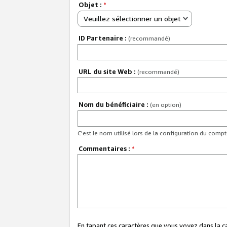
Objet :
*
Veuillez sélectionner un objet
ID Partenaire :
(recommandé)
URL du site Web :
(recommandé)
Nom du bénéficiaire :
(en option)
C'est le nom utilisé lors de la configuration du comp
Commentaires :
*
En tapant ces caractères que vous voyez dans la 