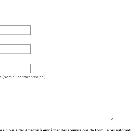
te (Nom du contact principal).
case, vous aider Amazon à empêcher des soumissions de formulaires automati