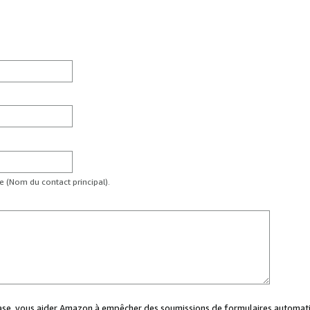
te (Nom du contact principal).
case, vous aider Amazon à empêcher des soumissions de formulaires automati