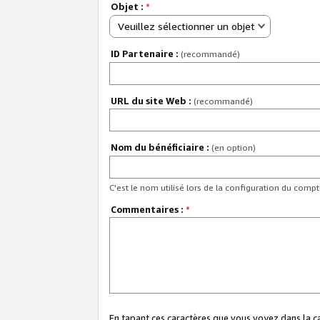
Objet :
*
Veuillez sélectionner un objet
ID Partenaire :
(recommandé)
URL du site Web :
(recommandé)
Nom du bénéficiaire :
(en option)
C'est le nom utilisé lors de la configuration du comp
Commentaires :
*
En tapant ces caractères que vous voyez dans la 