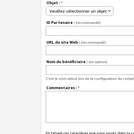
Objet :
*
Veuillez sélectionner un objet
ID Partenaire :
(recommandé)
URL du site Web :
(recommandé)
Nom du bénéficiaire :
(en option)
C'est le nom utilisé lors de la configuration du comp
Commentaires :
*
En tapant ces caractères que vous voyez dans la 