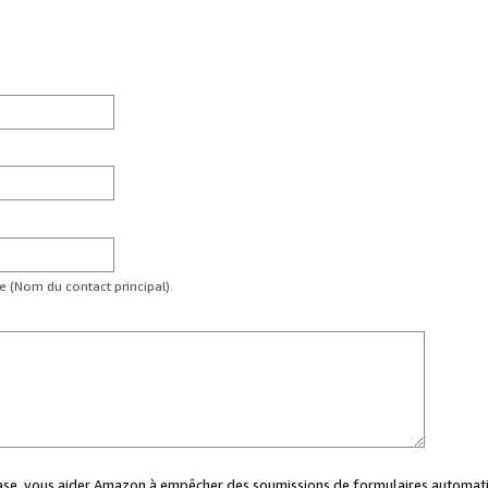
te (Nom du contact principal).
case, vous aider Amazon à empêcher des soumissions de formulaires automati