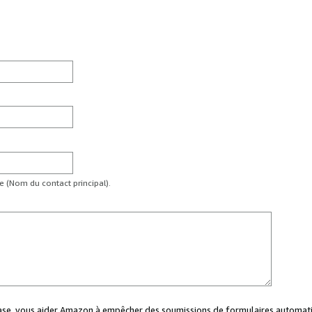
te (Nom du contact principal).
case, vous aider Amazon à empêcher des soumissions de formulaires automati