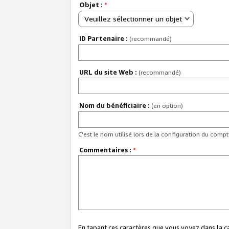
Objet :
*
Veuillez sélectionner un objet
ID Partenaire :
(recommandé)
URL du site Web :
(recommandé)
Nom du bénéficiaire :
(en option)
C'est le nom utilisé lors de la configuration du comp
Commentaires :
*
En tapant ces caractères que vous voyez dans la 