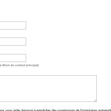
te (Nom du contact principal).
case, vous aider Amazon à empêcher des soumissions de formulaires automati