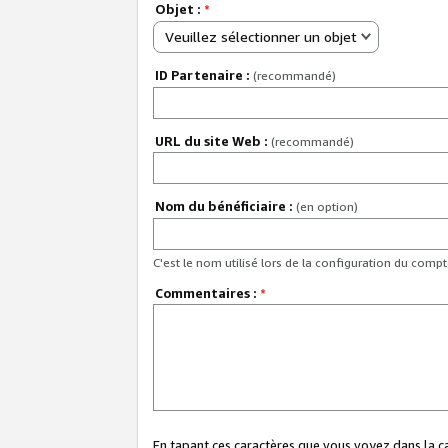
Objet :
*
Veuillez sélectionner un objet
ID Partenaire :
(recommandé)
URL du site Web :
(recommandé)
Nom du bénéficiaire :
(en option)
C'est le nom utilisé lors de la configuration du comp
Commentaires :
*
En tapant ces caractères que vous voyez dans la 