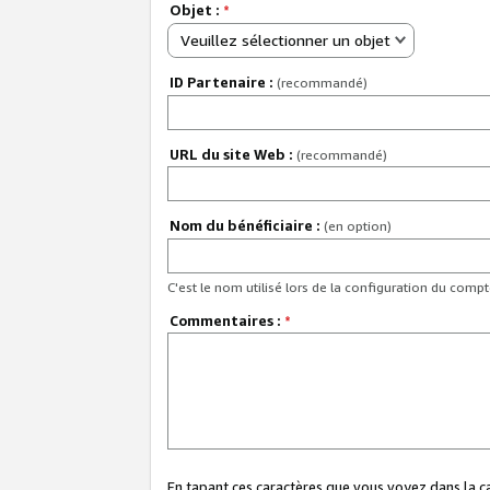
Objet :
*
Veuillez sélectionner un objet
ID Partenaire :
(recommandé)
URL du site Web :
(recommandé)
Nom du bénéficiaire :
(en option)
C'est le nom utilisé lors de la configuration du comp
Commentaires :
*
En tapant ces caractères que vous voyez dans la 