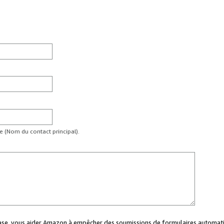
te (Nom du contact principal).
case, vous aider Amazon à empêcher des soumissions de formulaires automati