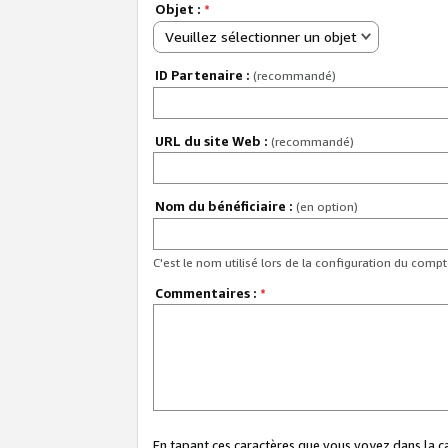
Objet :
*
Veuillez sélectionner un objet
ID Partenaire :
(recommandé)
URL du site Web :
(recommandé)
Nom du bénéficiaire :
(en option)
C'est le nom utilisé lors de la configuration du comp
Commentaires :
*
En tapant ces caractères que vous voyez dans la 