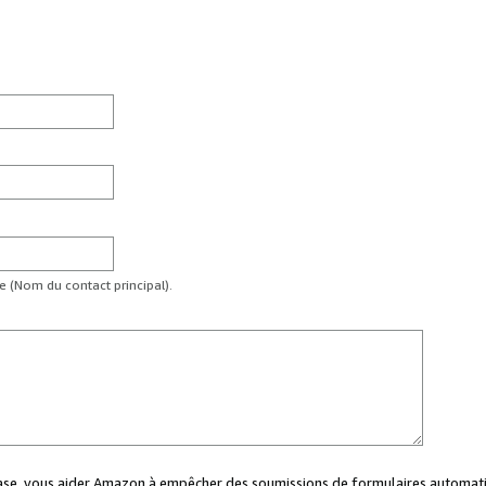
te (Nom du contact principal).
case, vous aider Amazon à empêcher des soumissions de formulaires automati