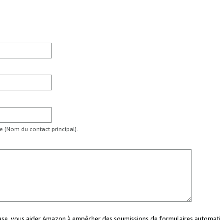
te (Nom du contact principal).
case, vous aider Amazon à empêcher des soumissions de formulaires automati