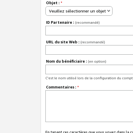
Objet :
*
Veuillez sélectionner un objet
ID Partenaire :
(recommandé)
URL du site Web :
(recommandé)
Nom du bénéficiaire :
(en option)
C'est le nom utilisé lors de la configuration du comp
Commentaires :
*
En tapant ces caractères que vous voyez dans la 