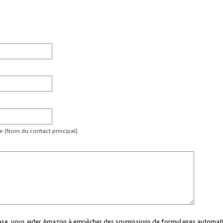
te (Nom du contact principal).
case, vous aider Amazon à empêcher des soumissions de formulaires automati