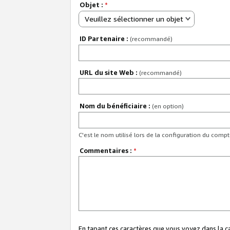
Objet :
*
Veuillez sélectionner un objet
ID Partenaire :
(recommandé)
URL du site Web :
(recommandé)
Nom du bénéficiaire :
(en option)
C'est le nom utilisé lors de la configuration du comp
Commentaires :
*
En tapant ces caractères que vous voyez dans la 