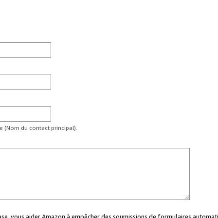
te (Nom du contact principal).
case, vous aider Amazon à empêcher des soumissions de formulaires automati