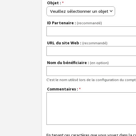
Objet :
*
Veuillez sélectionner un objet
ID Partenaire :
(recommandé)
URL du site Web :
(recommandé)
Nom du bénéficiaire :
(en option)
C'est le nom utilisé lors de la configuration du comp
Commentaires :
*
En tapant ces caractères que vous voyez dans la 