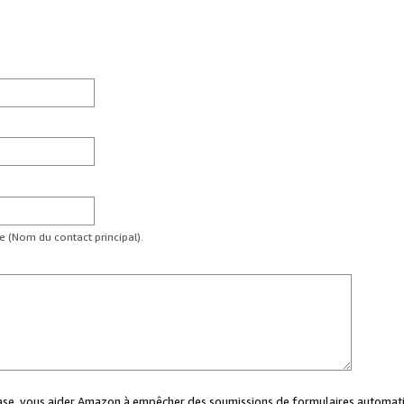
te (Nom du contact principal).
case, vous aider Amazon à empêcher des soumissions de formulaires automati