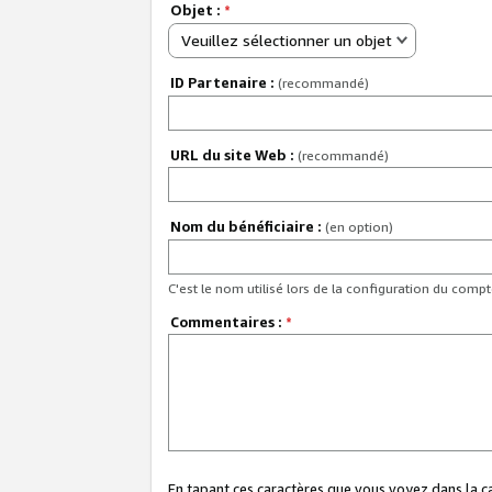
Objet :
*
Veuillez sélectionner un objet
ID Partenaire :
(recommandé)
URL du site Web :
(recommandé)
Nom du bénéficiaire :
(en option)
C'est le nom utilisé lors de la configuration du comp
Commentaires :
*
En tapant ces caractères que vous voyez dans la 